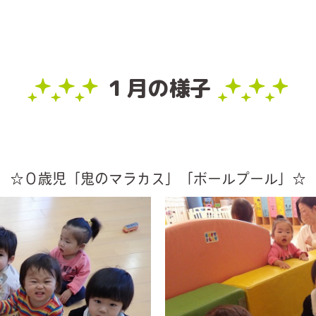
１月の様子
☆０歳児「鬼のマラカス」「ボールプール」☆