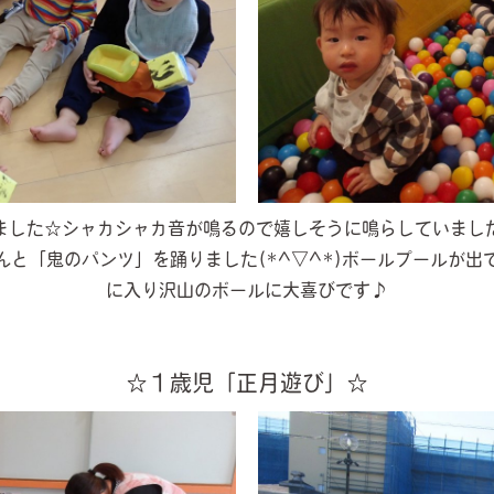
ました☆シャカシャカ音が鳴るので嬉しそうに鳴らしていまし
んと「鬼のパンツ」を踊りました(*^▽^*)ボールプールが出
に入り沢山のボールに大喜びです♪
☆１歳児「正月遊び」☆