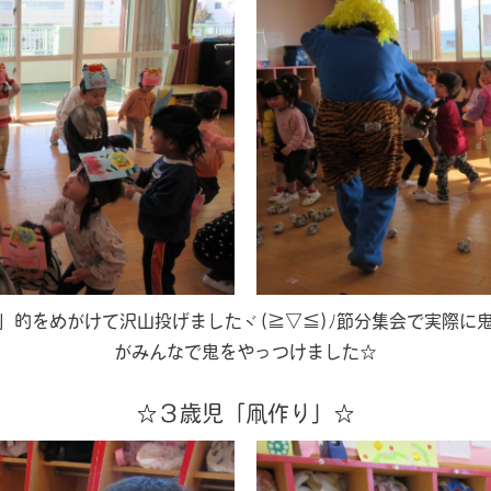
」的をめがけて沢山投げましたヾ(≧▽≦)ﾉ節分集会で実際に
がみんなで鬼をやっつけました☆
☆３歳児「凧作り」☆