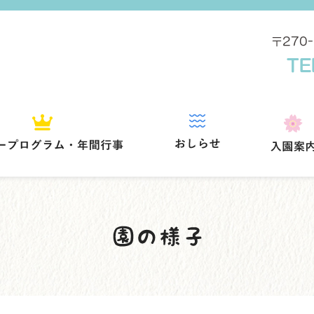
〒270
TE