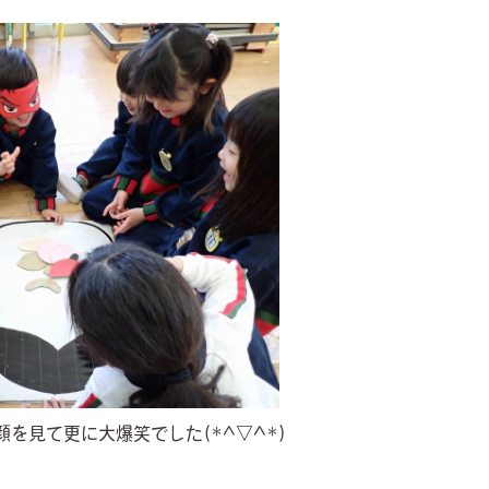
見て更に大爆笑でした(*^▽^*)