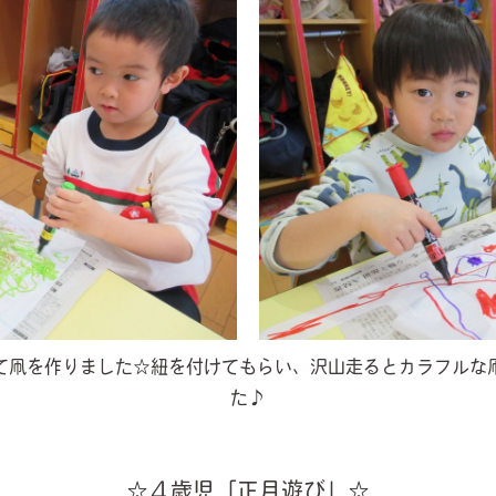
て凧を作りました☆紐を付けてもらい、沢山走るとカラフルな
た♪
☆４歳児「正月遊び」☆