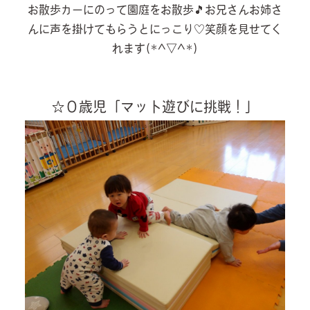
お散歩カーにのって園庭をお散歩🎵お兄さんお姉さ
んに声を掛けてもらうとにっこり♡笑顔を見せてく
れます(*^▽^*)
☆０歳児「マット遊びに挑戦！」