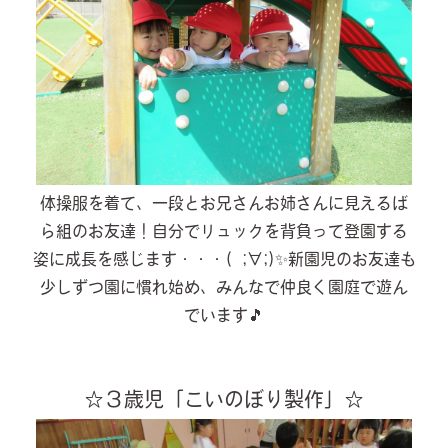
体操服を着て、一段とお兄さんお姉さんに見えるば
ら組のお友達！自分でリュックを背負って登園する
姿に成長を感じます・・・( ;∀;)✨新園児のお友達も
少しずつ園に慣れ始め、みんなで仲良く園庭で遊ん
でいます🎵
☆３歳児「こいのぼり製作」☆